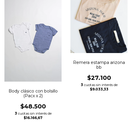
Remera estampa arizona
bb
$27.100
3
cuotas sin interés de
$9.033,33
Body clásico con bolsillo
(Pacx x 2)
$48.500
3
cuotas sin interés de
$16.166,67