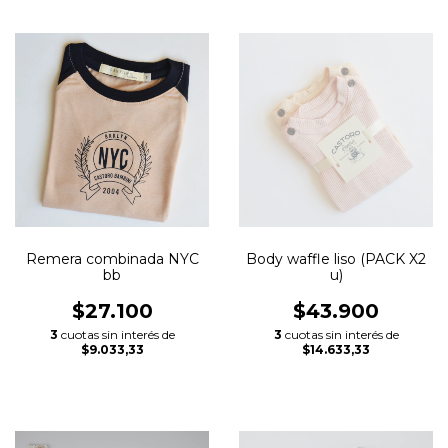
Remera combinada NYC
Body waffle liso (PACK X2
bb
u)
$27.100
$43.900
3
cuotas sin interés de
3
cuotas sin interés de
$9.033,33
$14.633,33