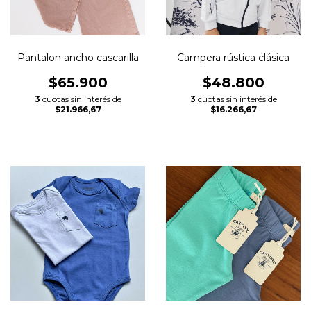
Pantalon ancho cascarilla
Campera rústica clásica
$65.900
$48.800
3
cuotas sin interés de
3
cuotas sin interés de
$21.966,67
$16.266,67