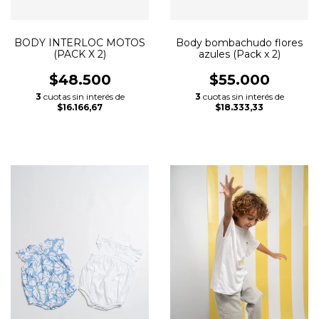
BODY INTERLOC MOTOS
Body bombachudo flores
(PACK X 2)
azules (Pack x 2)
$48.500
$55.000
3
cuotas sin interés de
3
cuotas sin interés de
$16.166,67
$18.333,33