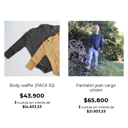
Body waffle (PACK X2)
Pantalón jean cargo
unisex
$43.900
$65.800
3
cuotas sin interés de
$14.633,33
3
cuotas sin interés de
$21.933,33