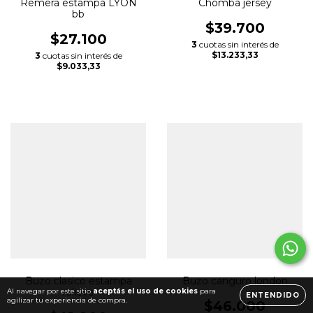
Remera estampa LYON
Chomba jersey
bb
$39.700
$27.100
3
cuotas sin interés de
$13.233,33
3
cuotas sin interés de
$9.033,33
Buzo clasico estampa
Buzo canguro london
relieve
Al navegar por este sitio
aceptás el uso de cookies
para
ENTENDIDO
agilizar tu experiencia de compra.
$46.000