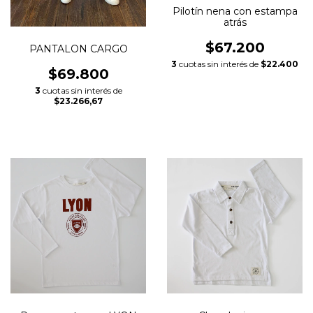
Pilotín nena con estampa
atrás
$67.200
PANTALON CARGO
3
cuotas sin interés de
$22.400
$69.800
3
cuotas sin interés de
$23.266,67