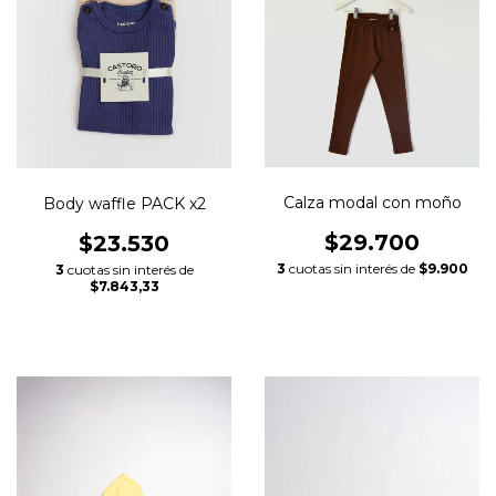
Calza modal con moño
Body waffle PACK x2
$29.700
$23.530
3
cuotas sin interés de
$9.900
3
cuotas sin interés de
$7.843,33