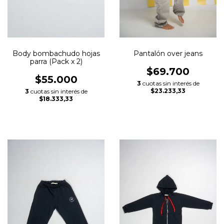
Body bombachudo hojas
Pantalón over jeans
parra (Pack x 2)
$69.700
$55.000
3
cuotas sin interés de
$23.233,33
3
cuotas sin interés de
$18.333,33