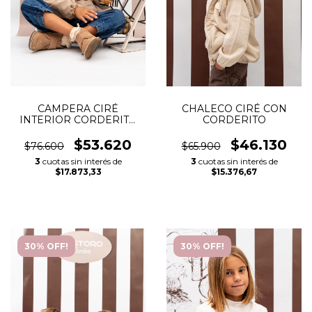
CAMPERA CIRÉ
CHALECO CIRÉ CON
INTERIOR CORDERITO
CORDERITO
TULIPAN
$53.620
$46.130
$76.600
$65.900
3
cuotas sin interés de
3
cuotas sin interés de
$17.873,33
$15.376,67
30% OFF!
30% OFF!