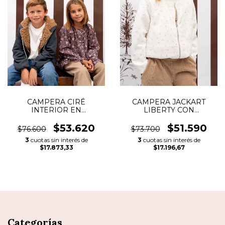
CAMPERA CIRÉ
CAMPERA JACKART
INTERIOR EN
LIBERTY CON
CORDERITO
CORDERITO
$53.620
$51.590
$76.600
$73.700
3
cuotas sin interés de
3
cuotas sin interés de
$17.873,33
$17.196,67
Categorías