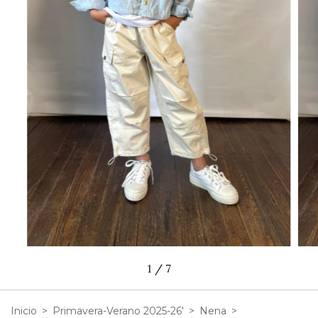
1
/
7
Inicio
>
Primavera-Verano 2025-26'
>
Nena
>