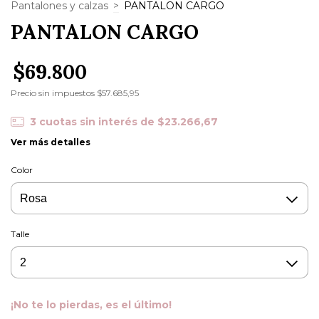
Pantalones y calzas
>
PANTALON CARGO
PANTALON CARGO
$69.800
Precio sin impuestos
$57.685,95
3
cuotas sin interés de
$23.266,67
Ver más detalles
Color
Talle
¡No te lo pierdas, es el último!